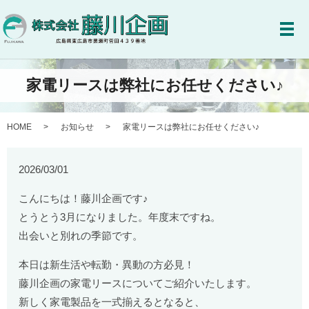
メ
家電リースは弊社にお任せください♪
HOME
お知らせ
家電リースは弊社にお任せください♪
2026/03/01
こんにちは！藤川企画です♪
とうとう3月になりました。年度末ですね。
出会いと別れの季節です。
本日は新生活や転勤・異動の方必見！
藤川企画の家電リースについてご紹介いたします。
新しく家電製品を一式揃えるとなると、