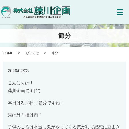
メ
節分
HOME
お知らせ
節分
2026/02/03
こんにちは！
藤川企画です(^^)
本日は2月3日、節分ですね！
鬼は外！福は内！
子供のころは本当に鬼がやってくる気がして必死に豆まき