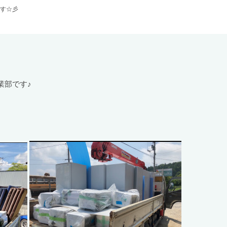
す☆彡
業部です♪