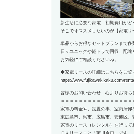
新生活に必要な家電、初期費用がど
そこでオススメしたいのが【家電リ
単品からお得なセットプランまで多
日々ユニックや軽トラで回収、配達
お気軽にご相談くださいね。
◆家電リースの詳細はこちらをご覧
https://www.fujikawakikaku.com/renta
皆様のお問い合わせ、心よりお待ち
＝＝＝＝＝＝＝＝＝＝＝＝＝＝＝＝
家電の料金や、設置の事、室内清掃
東広島市、呉市、広島市、安芸区、
家電のリース（レンタル）を行って
ＦＫリースこと「藤川企画」です。