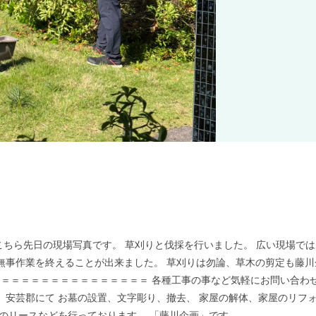
 こちら先日の現場写真です。 草刈りと伐採を行いました。 広い現場では
無事作業を終えることが出来ました。 草刈りは勿論、草木の剪定も藤川
＝＝＝＝＝＝＝＝＝＝＝＝＝＝＝＝ 各種工事の事など気軽にお問い合わ
、安芸郡にて お墓の設置、文字彫り、撤去、 家屋の解体、家屋のリフ
電のリースなどを行っております。 「藤川企画」です。