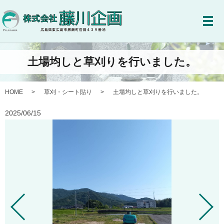
メ
土場均しと草刈りを行いました。
HOME
草刈・シート貼り
土場均しと草刈りを行いました。
2025/06/15