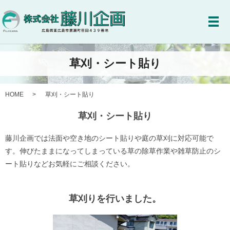
メ
草刈・シート貼り
HOME
草刈・シート貼り
草刈・シート貼り
藤川企画では法面や空き地のシート貼りや庭の草刈に対応可能で
す。伸びたままになってしまっている草の除草作業や雑草防止のシ
ート貼りなどお気軽にご相談ください。
草刈りを行いました。