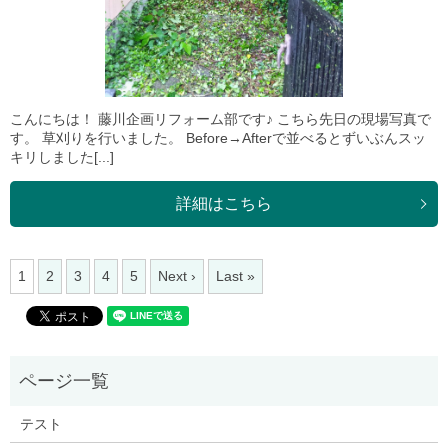
こんにちは！ 藤川企画リフォーム部です♪ こちら先日の現場写真で
す。 草刈りを行いました。 Before→Afterで並べるとずいぶんスッ
キリしました[...]
詳細はこちら
1
2
3
4
5
Next ›
Last »
テスト