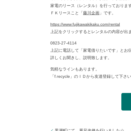
家電のリース（レンタル）を行っておりま
ＦＫリースこと「
藤川企画
」です。
https://www.fujikawakikaku.com/rental
上記をクリックするとレンタルの内容が出
0823-27-4114
上記に電話して「家電借りたいです」とお
詳しくお聞きし、説明致します。
気軽なラインもあります。
「f.recycle」のＩＤから友達登録して下さ
黒瀬町にて、風呂改修を行いました☆