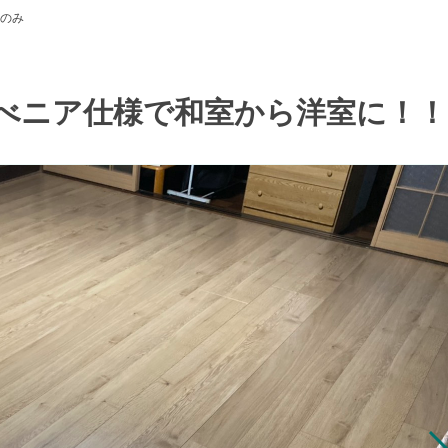
のみ
べニア仕様で和室から洋室に！！