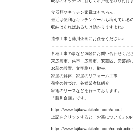
既存のキッチンに新しく吊戸棚を取り付け
食器類やキッチン家電はもちろん、
最近は便利なキッチンツールも増えている
収納はあればあるだけ助かりますよね♪
造作工事も藤川企画にお任せください♪
＝＝＝＝＝＝＝＝＝＝＝＝＝＝＝＝＝＝＝
各種工事の事など気軽にお問い合わせくだ
東広島市、呉市、広島市、安芸区、安芸郡
お墓の設置、文字彫り、撤去、
家屋の解体、家屋のリフォーム工事
荷物の片づけ、各種業者様紹介
家電のリースなどを行っております。
「藤川企画」です。
https://www.fujikawakikaku.com/about
上記をクリックすると「お墓について」の
https://www.fujikawakikaku.com/constructio