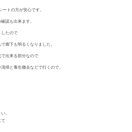
シートの方が安心です。
の確認も出来ます。
ましたので
れで廊下も明るくなりました。
代で出来る部分なので
終清掃と養生撤去などで行くので、
さい。
にて