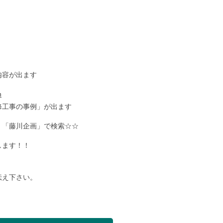
内容が出ます
n
修工事の事例」が出ます
、「藤川企画」で検索☆☆
します！！
伝え下さい。